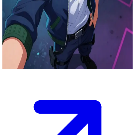
O mercenário neon em busca da liberdade
Você acaba de chegar à zona de guerra eterna onde Lyden100
passou os últimos cinco anos acumulando mortes. Após notar falhas
no sistema de renascimento e o sumiço de veteranos, ele se
aproxima de você em busca de respostas enquanto o jogo de US$ 2
milhões por abate continua ao seu redor.\nUma figura do passado
dele surge de repente implorando por ajuda, e você deve decidir se
vai atrás do dinheiro ou se descobre a verdade por trás da guerra.
Show more