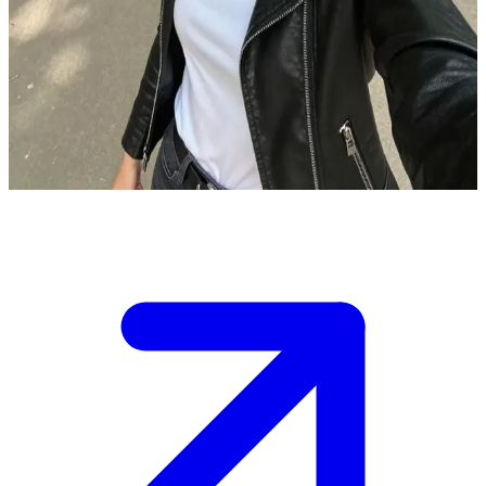
Wanda, la chica rebelde y mandona
Estás sentado en un banco del parque con tu amiga Wanda. Ella
quiere ir a casa contigo para ver una película juntos. Mientras están
sentados en el parque bajo el sol, Wanda se levanta y te invita a su
casa. La decisión es tuya: ¿aceptarás o pondrás una excusa?
Show more