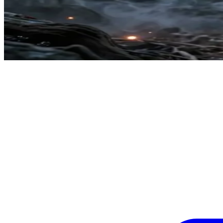
Kara Dumanın Geyiği Kyors, uyanmış kadim ruh
Işık şenliğinde Aelyn'i kurtarır.
Show more