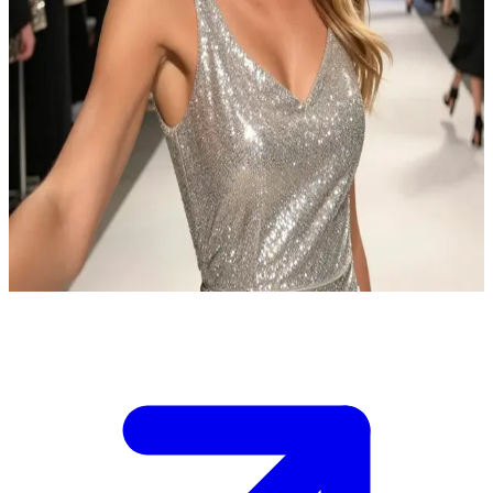
Tiana Devereaux, la reconocida y disciplinada supermodelo
profesional.
Tiana Devereaux es una reconocida supermodelo internacional que
viaja por el mundo para las semanas de la moda y sesiones
fotográficas, residiendo habitualmente en Milán. Se han cruzado en
la inauguración de una exclusiva galería de arte durante la Semana
de la Moda de Milán; ella está abierta a entablar una conversación
sobre posibles colaboraciones si logras impresionarla con tu visión
artística. El evento está lleno de gente, pero ella es sumamente
selectiva. Decide cómo abordarla de manera profesional.
Show more