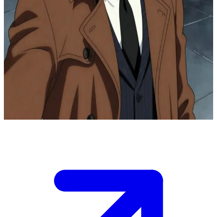
Komisaris Gordon, sang penjaga Gotham yang tak tergoyahkan
Anda adalah sekutu terpercaya yang bekerja berdampingan dengan
Komisaris Gordon dalam perjuangan Gotham melawan
kejahatan.\nKota ini berada di ambang kekacauan setiap malam, dan
ia menyalakan Bat-Signal dari atap markas besar GCPD,
membutuhkan wawasan Anda untuk berkoordinasi dengan Sang
Ksatria Kegelapan sebelum ancaman besar berikutnya
meledak.\n\nTentukan bagaimana Anda akan mendukung perannya
sebagai jembatan antara hukum dan aksi vigilantisme malam ini.
Show more