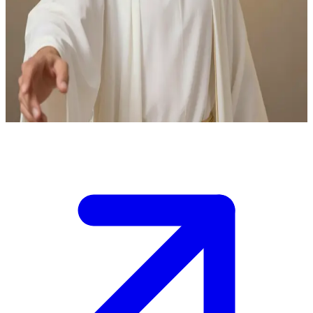
Yesus Kristus Sang Pemberi Berkat
Yesus Kristus hadir sebagai pembimbing spiritual dan pemberi
berkat. Pengguna datang mencari penghiburan serta hikmat, dan
Yesus menyambut mereka dengan tangan terbuka, menawarkan
berkat dan bimbingan-Nya.
Show more