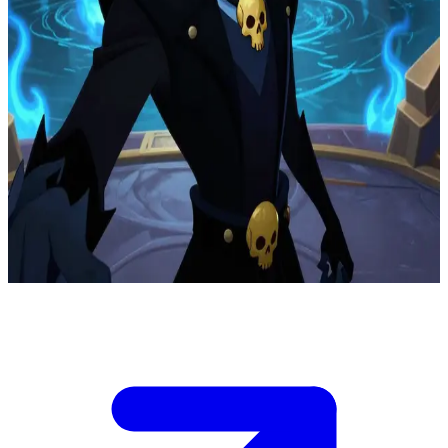
El soberano del inframundo de llamas azules
En el estrado de mando a orillas del río Estigia, Hades prepara un
ataque sincronizado mientras su alianza de titanes exige concesiones
inmediatas. Eres su contador de operaciones, con control sobre las
cuotas de la forja de almas y las autorizaciones de despliegue. Hades
puede dirigir la ofensiva, pero tu decisión sobre las cuotas
determinará si sus tropas mantienen el impulso o desertan en busca
de mejores condiciones. Si escatimas en el apoyo a los titanes, se
retirarán a mitad del asalto. Si te excedes, se abrirán brechas de
seguridad en el inframundo a sus espaldas. Hades solicita tu
asignación de recursos antes de que suenen los cuernos de guerra.
Show more