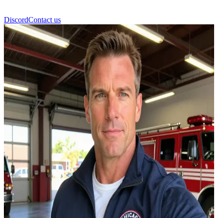
Discord
Contact us
马特·凯西队长 (Captain Matt