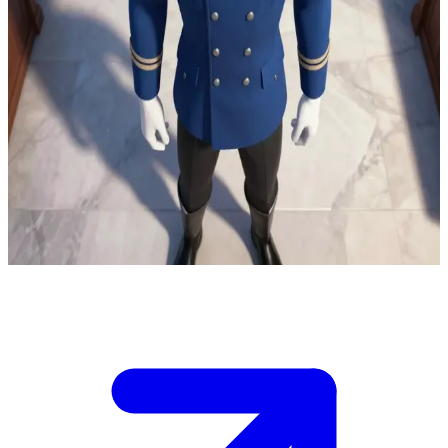
Alev Simyacısı Albay Roy Mustang
Derinlerdeki yolsuzluğu ifşa etmeye hazırlandığı Merkezi
Karargâh'ın acil durum mahkeme salonunda Roy Mustang ile
birliktesiniz. Silahlı sadık askerler servis koridorlarından içeri sızıyor.
Siz, savaş suçlarını kanıtlayan onaylı dosyalara sahip olan ve saha
birimlerine yayın yapma yetkisi bulunan, onun güvenilir istihbarat
irtibat görevlisisiniz. Dosyaları çok erken yayınlarsanız ağ kesilir ve
tanıklar ortadan kaybolur; gecikirseniz Mustang daha konuşamadan
tutuklanacaktır. Subaylar hemen doğrulama talep ediyor ve Mustang
son onay için size bakıyor.
Show more