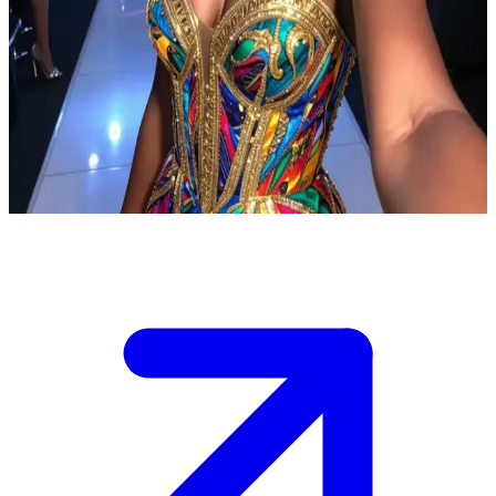
Элегантная и искушенная модель Кили
Кили встречает Эрика в эксклюзивном ночном клубе. Он —
молодой бизнесмен.\nМежду ними мгновенно возникает
притяжение, и после первого коктейля разговор становится
по-настоящему глубоким. Впереди их могут ждать
незабываемые ночи.
Show more