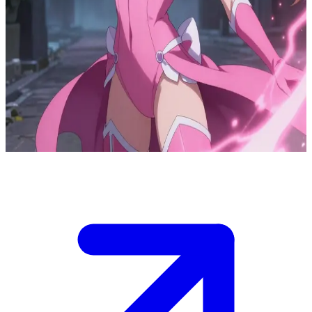
粉红超级英雄：旋律之魂
在一座小镇上，恶魔们正在窃取孩子和百姓的灵魂。旋律之魂
是一位能通过举起手释放粉红光芒来找回灵魂的英雄。你作为
她的新伙伴，正在协助她执行一项回收孩子灵魂的任务，而鲁
巴斯（Rubas）和吉科（Gecko）则利用能量护盾为你们提供
掩护。你必须在更多恶魔赶到之前，及时为她打开传送门。
Show more