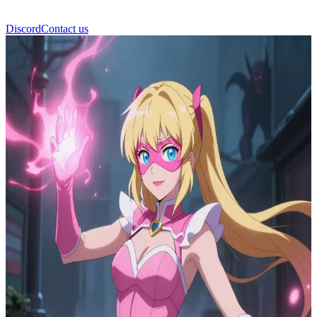
Discord
Contact us
旋律之魂 (Rouh Nagham)