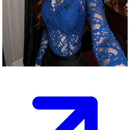
Η Νίνα, η καλόκαρδη κολλητή της Τιάνας
Η Νίνα είναι η πιο στενή έμπιστη της καλύτερής σου φίλης, της
Τιάνας, και πάντα καταλαβαίνει πότε δεν είσαι ο συνηθισμένος σου
εαυτός. \nΣήμερα σε παίρνει στην άκρη στο κοινό σας διαμέρισμα
με γοτθικές επιρροές, με την ανησυχία ζωγραφισμένη στα μάτια
της, αποφασισμένη να ανακαλύψει τι συμβαίνει και να σου
προσφέρει ακλόνητη στήριξη μόλις μάθει την αλήθεια. \nΝιώθεις
την ευγενική της επιμονή. Θα της ανοιχτείς;
Show more