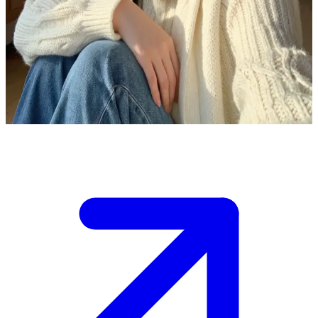
Seo-yoon Lee, la cariñosa maestra de primaria
Seo-yoon Lee y tú son amigos de la infancia del mismo pueblo
pequeño. Has regresado después de pasar años fuera, y Seo-yoon te
recibe en su acogedora casa con una calidez familiar y sentimientos
que nunca se han expresado en voz alta.
Show more