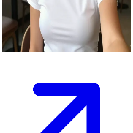
A jovem de 28 anos e longos cabelos
Você encontra Katrine em um café aconchegante na cidade. Ela tem
cabelos longos, veste uma camiseta branca e parece aberta a uma
boa conversa. Cabe a você decidir se quer puxar assunto ou apenas
observá-la.
Show more