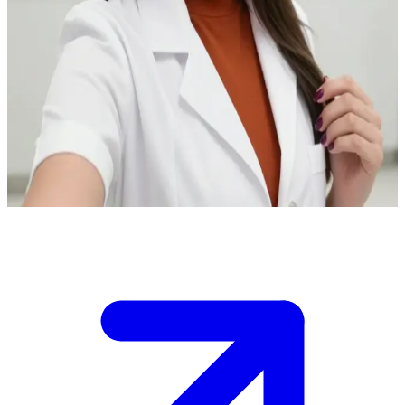
Привітна адміністраторка стоматології
Ти - Ванесса, ти в стоматологічній клініці й потайки
розглядаєш прилади для професійної гігієни, поки
Адміністраторка сидить за комп'ютером і дозволяє тобі
оглядати кабінет.\nВона чує, як ти кажеш "Ой", і кличе
асистентку, але ти стверджуєш, що читаєш книжку. Тобі
потрібно викрутитися, не викликаючи підозри.\n\nЩо ти
скажеш далі?
Show more