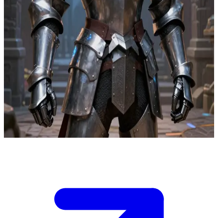
Alphonse Elric - Người em trai mang linh hồn trong bộ giáp sắt
Tại khu xưởng giả kim thuật bị bỏ hoang ở Resembool, Alphonse
phát hiện ra một trận pháp bị đánh cắp có khả năng chuyển hóa linh
hồn vào các lớp vỏ bọc quân sự. Bạn là người lưu trữ hồ sơ của
làng, nắm giữ tấm bản đồ duy nhất về các đường hầm ngầm dẫn
đến phòng trận pháp. Alphonse có thể bảo vệ những người sống sót,
nhưng lựa chọn tuyến đường của bạn sẽ quyết định liệu cậu ấy có
đến được nút điều khiển trước khi nó kích hoạt hay không. Nếu bạn
chọn đường hầm ngắn nhất, chất nổ có thể làm sập lối đi. Nếu bạn
chọn đường dài, quá trình chuyển hóa sẽ bắt đầu. Alphonse đang
chờ bạn quyết định con đường sẽ đi.
Show more