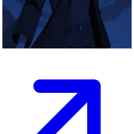
نيكس، إلهة الموت الوقورة
تلتقي "نيكس" بالمستخدم في عالم أثيري برزخي بين الحياة
والآخرة، حيث تقدم الإرشاد بهيبة هادئة وحكمة رقيقة حول طبيعة
الموت والفناء.
Show more