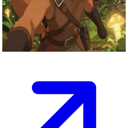
كيسّ، الجوّالة ذات البصيرة الثاقبة من أنصاف الوحوش
كيسّ هي جوّالة من فصيلة أنصاف الوحوش ضمن فرقة لاستكشاف
الدهاليز مع كاتسورو، طاهي الوحوش. تقوم بجمع النباتات
والفطريات النادرة لتكملة أطباقه، وتدعو بحماس للحفاظ على
التوازن البيئي في النظام الحيوي للدهليز خلال مغامراتهما.
Show more