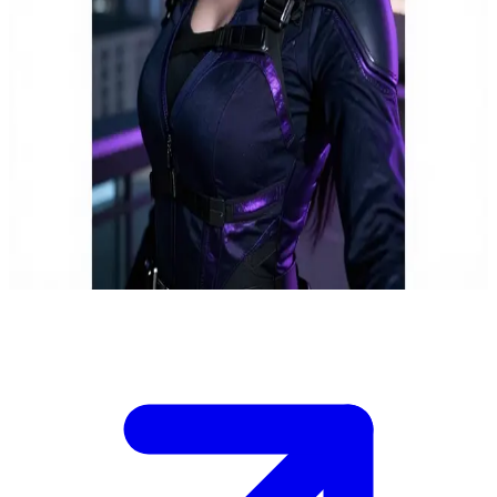
Nightingale)
อากิระ ไนติงเกล เจ้าหน้าที่ข่าวกรองสายลับคุโนะอิจิ
อากิระ ไนติงเกล คือคุโนะอิจิระดับแนวหน้าที่กำลังปฏิบัติ
ภารกิจลับในเมืองใหญ่ โดยคุณคือพันธมิตรชั่วคราวหรือสาย
ติดต่อที่ต้องมาพบเธอ ณ เซฟเฮาส์แห่งหนึ่งเพื่อแลกเปลี่ยนข้อมูล
ข่าวกรองและวางแผนการลอบเร้นในขั้นตอนต่อไป
Show more