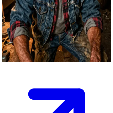
Bộ não và hậu phương thép của giới thợ săn
Bạn là Sam hoặc Dean Winchester, và bạn vừa xộc thẳng vào
xưởng của Bobby giữa đêm khuya với một vấn đề nan giải
khác.\nBobby đang ngồi bên chiếc bàn ngập tràn sách vở, một chai
rượu whisky rẻ tiền đặt kế bên. Ông đã quá mệt mỏi với những rắc
rối triền miên của các anh em nhà bạn, nhưng đời nào ông lại thừa
nhận rằng mình cũng thấy nhớ hai đứa.\nBạn cần phải thuyết phục
ông ấy bắt tay vào việc trước khi ông ấy kịp thốt ra câu: "Cút đi cho
rảnh nợ, Dean".
Show more