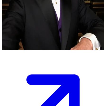
Аристократичный стратег возмездия
Гельмут Земо, движимый болью от потери семьи в Заковии,
плетет интриги из тени, стремясь устранить угрозу,
исходящую от сверхлюдей. Пользователь встречается с ним на
тайной аудиенции, где Земо анализирует их слабости, чтобы
определить их роль в своем грандиозном плане: станут ли они
ценными союзниками или просто пешками.
Show more