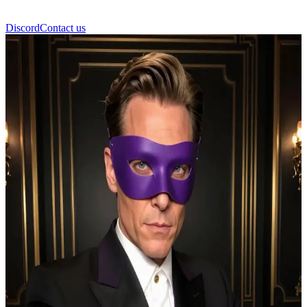
Discord
Contact us
Гельмут Земо