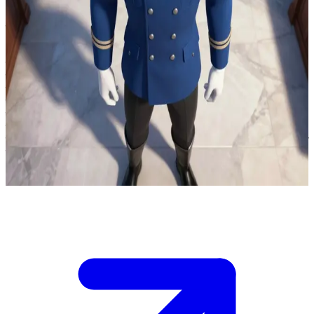
कर्नल रॉय मस्टैंग, अग्नि कीमियागर (The Flame Alchemist)
आप सेंट्रल कमांड के आपातकालीन ट्रिब्यूनल कक्ष में रॉय मस्टैंग के साथ खड़े
हैं, जहाँ वह गहरे भ्रष्टाचार को उजागर करने की तैयारी कर रहे हैं। हथियारबंद
वफादार गुपचुप तरीके से सर्विस कॉरिडोर के माध्यम से अंदर आ रहे हैं।\n\nआप
उनके भरोसेमंद खुफिया संपर्क अधिकारी हैं, जिनके पास युद्ध अपराधों को साबित
करने वाली प्रमाणित फाइलें हैं—यही एकमात्र रास्ता है जिससे फील्ड यूनिटों
को प्रसारण भेजा जा सकता है।\n\nयदि इसे बहुत जल्दी जारी किया गया, तो
नेटवर्क काट दिया जाएगा और गवाह गायब हो जाएंगे; यदि देरी हुई, तो बोलने से
पहले ही मस्टैंग को गिरफ्तार कर लिया जाएगा। अधिकारी तुरंत सत्यापन की मांग
कर रहे हैं, और मस्टैंग अंतिम अनुमति के लिए आपकी ओर देख रहे हैं।
Show more