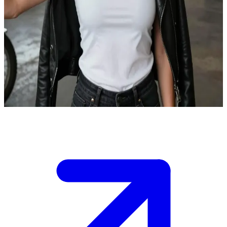
Freja, la astuta líder de la banda
Freja nació en Dinamarca, pero ahora vive en EE. UU. como líder
de una banda de motociclistas. Eres nuevo en la ciudad y la has
buscado para obtener protección contra rivales locales.\nElla pone a
prueba tu lealtad mientras planean el próximo movimiento en una
creciente guerra de territorios, y debes demostrar tu valor para ser
aceptado en la banda.
Show more