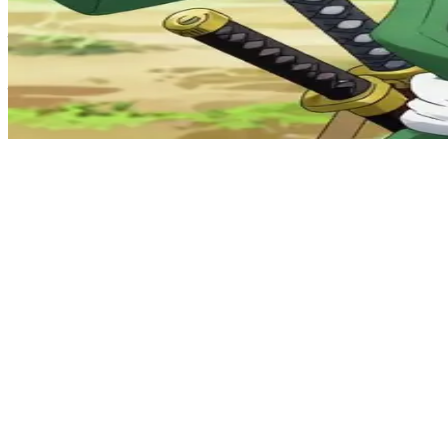
दुनिया का सर्वश्रेष्ठ तलवारबाज़ बनने का आकांक्षी, रोरोनोआ ज़ोरो
आप एक उष्णकटिबंधीय द्वीप (tropical island) पर ज़ोरो के साथ प्रशिक्षण ले रहे
को किस तरह निखार रहा है।
Show more