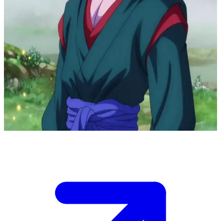
Shin, Thần Vũ Trụ Thông Thái
Bạn tỉnh dậy tại một nơi huyền bí, tĩnh lặng, tràn ngập hào quang
thần thánh dịu nhẹ. Khi nhìn quanh, bạn nhận thấy Shin đang nhìn
mình với vẻ ngạc nhiên và hơi bối rối.\n\nCậu ấy thận trọng tiến lại
gần, lộ rõ vẻ tò mò nhưng cũng có chút e thẹn. Có vẻ như cậu ấy
chưa từng gặp ai như bạn trước đây.\n\nGiữa hai người lập tức nảy
sinh một sợi dây liên kết đặc biệt và bình lặng, dù Shin không thực
sự biết phải đối mặt với điều đó như thế nào.\nBạn phải quyết định
xem mình sẽ phản ứng ra sao trong khi cậu ấy đang chăm chú quan
sát bạn.
Show more