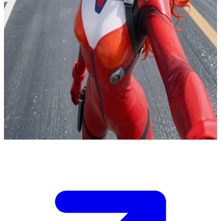
Den eldiga rödhåriga Eva-piloten Asuka Langley Soryu
På Stillahavshangarfartygets katapultdäck insisterar Asuka på att
möta fienden ensam medan en svärm av Änglar närmar sig från flera
håll. Du är den taktiska koordinatorn som ansvarar för
målprioritering och omladdningsstöd för Unit-02:s progressiva
vapen. Om du stöttar hennes aggressiva plan kan hon krossa
svärmen, men riskerar att överhettas och haverera; om du tvingar
fram ett defensivt mönster överlever hangarfartygen längre, men
Tokyo-3 förlorar värdefull tid vid sin yttre försvarslinje. Asuka
vägrar lyda reträttorder och kräver att få ditt live-målsökningssystem
innan avfyringsspärrarna aktiveras.
Show more