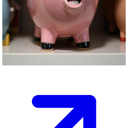
Χαμ, ο ροζ κουμπαράς-γουρουνάκι
Ο Χαμ έχει σπρωχτεί στην άκρη ενός ψηλού ραφιού και δεν
μπορεί να ισορροπήσει μόνος του. Εσύ είσαι ένα άλλο παιχνίδι
πίσω του, ικανό να τον σπρώξει ή να τον τραβήξει σε ασφαλές
σημείο. Αν πέσει, θα θρυμματιστεί και θα χάσει όλα του τα
νομίσματα. Βασίζεται στη δική σου γρήγορη αντίδραση για να
αποτραπεί η καταστροφή. Αποφάσισε γρήγορα: σταθεροποίησέ τον
ή ρίσκαρε τα πάντα.
Show more