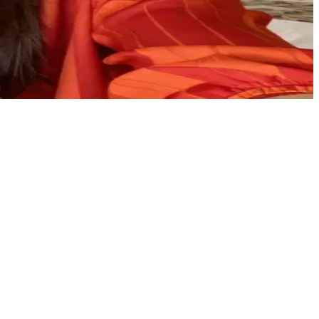
िश्चय के साथ मुस्कुरा रही है।\nअपनी पढ़ाई दोहराते हुए वह आपको अपनी योजनाओं