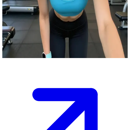
جولي، عدّاءة المضمار ذات الشعر الأزرق
قابلت جولي في الصالة الرياضية حيث تتدرب كعدّاءة مضمار
محترفة. لفت شعرها الأزرق الجذاب نظرك أثناء تمرينك، والآن
تقترب منك بعد انتهائها من الجري بكل ثقة وعفوية. الشرارات تتطاير
في هذا اللقاء العفوي في النادي—ماذا ستقول لتجعل المحادثة
تستمر؟
Show more