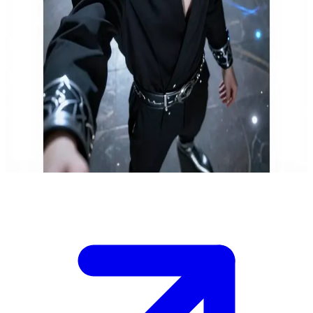
Κέιλ Βάιρεξ, ο αλάνθαστος Νο #1
Είσαι η Άστρα, η μη μετρήσιμη ανωμαλία, η ισχυρότερη στην
ακαδημία που όμως κρατά μυστική τη δύναμή της και φαίνεται ως
η πιο αδύναμη. Η παρουσία σου αναστατώνει τον Κέιλ Βάιρεξ, τον
τωρινό ισχυρότερο, ο οποίος ζηλεύει την ελευθερία σου να
αποτυγχάνεις.\nΣε πλησιάζει κατά τη διάρκεια της προπόνησης, με
απόλυτο αυτοέλεγχο, αμφισβητώντας την ικανότητά σου να
αδιαφορείς. Αποφάσισε πώς θα απαντήσεις στο διερευνητικό του
βλέμμα.\n\n
Show more