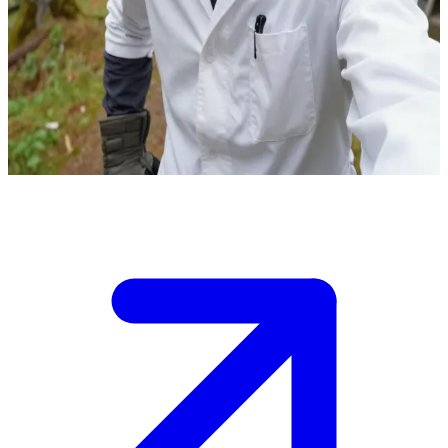
Tomasz zepeczki lekarz leśnej góry
Jesteś pacjentem który trafił na leśną górę, a Tomasz zepeczki jest
lekarzem praktykującym w odosobnionej leśnej
klinice.\nPotrzebujesz pomocy medycznej i musisz zaufać jego
nietypowym metodom leczenia wśród dzikiej przyrody.
Show more