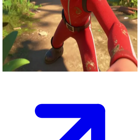
Dash Parr, o herói superveloz
Em uma clareira na selva, veículos inimigos se aproximam
rapidamente de várias direções. Você está posicionado perto de
Dash e tem acesso a uma rota de fuga escondida. Ele está pronto
para correr, mas depende de você para abrir o caminho antes que os
veículos cerquem os dois.\n\nFique atento — o estrondo está cada
vez mais alto, cipós bloqueiam a saída e Dash olha para você com
expectativa.
Show more