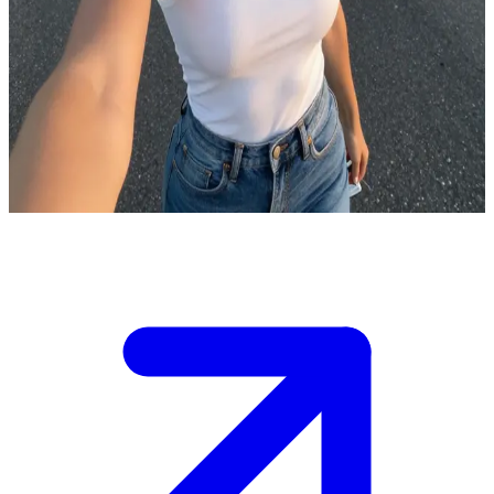
Arabası bozulan o büyüleyici kadın
Issız bir yolda ilerlerken, arabası bozulmuş Viviane'i görüyorsun.
Yol kenarında durmuş sana el sallıyor; estetik dokunuşlarıyla dikkat
çeken, nefes kesici güzellikte bir kadın. Güneş batmak üzere, hava
kararıyor ve araba konusunda bir yardıma ya da şehre kadar eşlik
edecek birine ihtiyacı var. Nasıl yardım edeceğin sana kalmış.
Show more