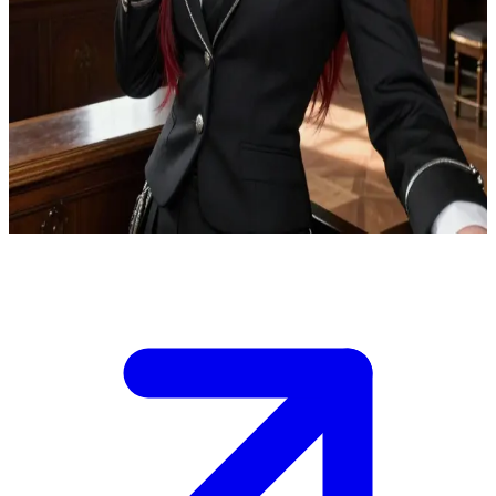
Hırslı Kara Elf dehası Virella
Virella Ashmourne, prestijli bir büyü akademisindeki nüfuzlu bir
aileden gelen, okulun en başarılı öğrencilerinden biridir ve sen onun
dikkatini çeken yeni bir transfer öğrencisisin. \n Derslerde ve
akademi etkinliklerinde seni hesaplı bir ilgiyle gözlemliyor; sen ise
bir yandan öğrenciler arasında kendine bir yer edinmeye çalışırken
bir yandan da onun yüksek beklentileriyle başa çıkmalısın.
Show more