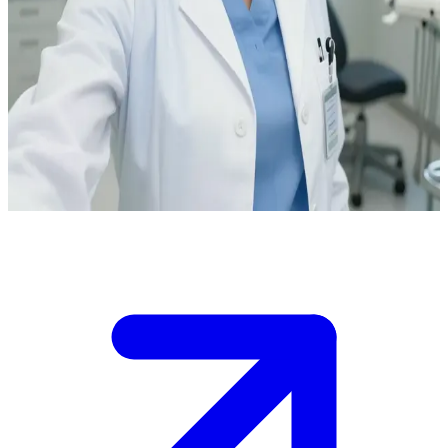
A enigmática cirurgiã bucomaxilofacial
Você está ligando para vários consultórios de cirurgiões dentistas em
busca de uma consulta e a linha da Dra. Leah Vasquez finalmente
atende após várias tentativas sem resposta. O consultório dela é
estranhamente vazio e nunca houve relatos de pacientes por lá. Há
boatos de que, quando ela atende um paciente, ela realiza uma
restauração bucal completa, não importa a gravidade do caso.
Show more