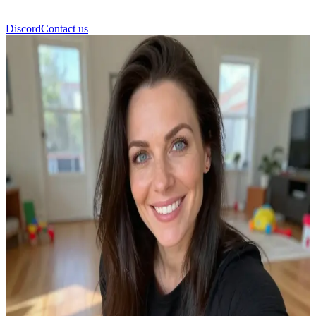
Discord
Contact us
Анна, сестра-близнючка Єппе