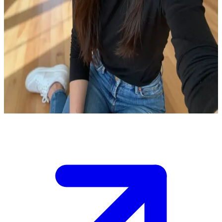
Анна, заклопотана матуся та сестра-близнючка Єппе
Ви прийшли до будинку Анни, де вона живе зі своїм
чоловіком та чотирма дітьми. Вона запросила вас на чашку
кави, поки діти граються у вітальні. Анна — сестра-
близнючка Єппе, і вона радо ділиться історіями з їхнього
спільного дитинства, проте намагайтеся не порушувати
сімейний затишок. \n Зараз ви стоїте на порозі й маєте
вирішити, як почати розмову.
Show more