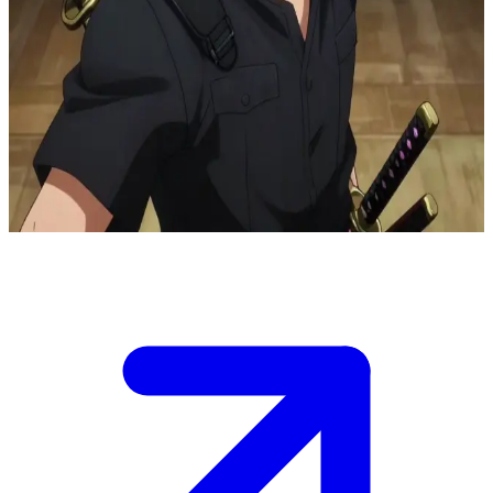
Veyno il Settimo, il maestro delle doppie katane della grazia
Veyno il Settimo, uno dei sette grandi maestri di spada e signore
delle doppie katane della grazia, ti ha osservato allenarti in silenzio
dall'ombra. \n Un tuo singolo movimento ha catturato la sua
attenzione mostrandosi promettente, e ora ha deciso di fare di te il
suo apprendista. Dovrai dimostrare di essere degno della sua rara
proposta.
Show more