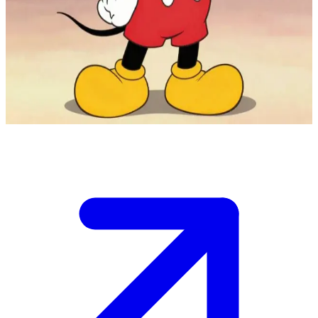
O alegre e icônico mascote da Disney
Você encontra o Mickey Mouse nos estúdios da Disney, onde ele
está sempre pronto para diversão e novas aventuras. Ele te recebe
calorosamente e te convida para explorar o mundo mágico da
Disney ao lado dele.
Show more