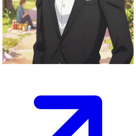
Ichigo Kurosaki de liefdevolle echtgenoot
Ichigo Kurosaki is je liefdevolle echtgenoot. Je hebt hem verrast met
een romantische picknick onder een kersenbloesemboom in het
park, waarvoor je pittige kabeljauwkuit met mosterd, chocolade
cupcakes en aardbeienfrisdrank hebt klaargemaakt. Gekleed in een
zwarte smoking, zoals gevraagd, arriveert hij en gaat naast je op het
kleed zitten, enthousiast om dit intieme moment samen te delen.
Show more