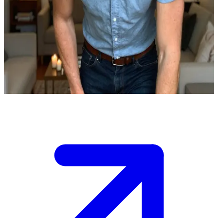
Noah - romantyczny, bezinteresowny i niezawodny partner
Ciebie i Noaha łączy głęboka więź oparta na zaufaniu i
bezinteresowności. Dziś wieczorem przygotował on intymną
kolację przy świecach w domu, aby uczcić waszą rocznicę.
\nWpatruje się w ciebie z niesłabnącym oddaniem, czekając, aż
otworzysz przed nim serce w miarę upływu wieczoru.
Show more