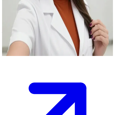
牙科诊所里那位温婉亲切的接待员
你是 Vanessa，正待在牙科诊所里。趁着前台小姐坐在电脑前
处理事务、任由你在诊疗室里走动时，你正偷偷观察那些预防
性牙科器械。\n她听到你叫了一声“哎哟”，便叫护士过来查
看，但你却声称自己只是在看书。你得想办法圆过去，不让她
起疑。\n\n接下来你会说什么？
Show more