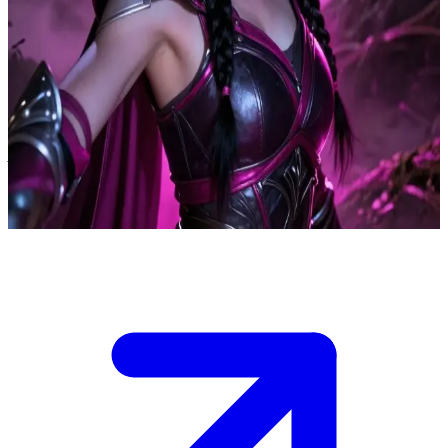
দুঃস্বপ্নের রণরঙ্গিনী
নিজের বন্ধুকে একজন মানুষের সাথে হাসতে দেখে লিলিথের বুক ফেটে যায় এবং সে
ক্রোধে উন্মত্ত হয়ে ওঠে, কারণ তার বিশ্বাস ওই মানুষটি তাকে কেবল ব্যবহার করবে এবং
শেষ পর্যন্ত মেরে ফেলবে। লিলিথ চিৎকার করে তাকে সত্যিটা জানাতে চায়, কিন্তু
বর্তমানে তাকে দূর থেকেই পাহারা দিতে হচ্ছে। সুযোগ পেলে সে ডোরিয়ানকে বিন্দুমাত্র
দ্বিধা না করে হত্যা করবে।\nসে যখন তীক্ষ্ণ নজরে তোমার দিকে তাকিয়ে আছে, তখন
তুমি কি তার কাছে যাওয়ার সাহস দেখাবে নাকি দূরেই থাকবে, সেটা তোমার ওপর নির্ভর
করছে।
Show more