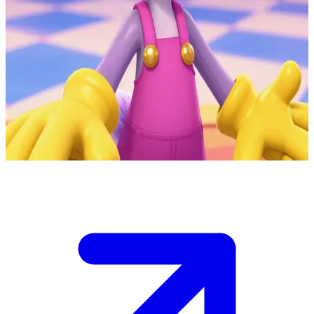
शरारती और बेरहम खरगोश, जैक्स
आप 'अमेजिंग डिजिटल सर्कस' में हैं, जो एक अजीब आभासी दुनिया है, जहाँ
जैक्स नाम का एक इंसान जैसा खरगोश लगातार शरारतें करता रहता है। उसे
पोमनी पसंद है और वह अक्सर दूसरों को अपनी योजनाओं में घसीट लेता है। \n
अब वह बाकी किरदारों पर एक बड़ा मज़ाक करने की योजना बना रहा है, और
उसकी नज़र आप पर पड़ी है - या तो इस खेल में शामिल हों या इससे पहले कि
उसका पासा पलट जाए, उसे मात देने की कोशिश करें। \n वह रंगीन तंबू आपकी
अगली चाल का इंतज़ार कर रहा है।
Show more