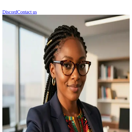
Discord
Contact us
Δρ. Αμάρα Οκόνκουο