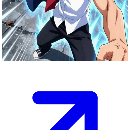
Такумі Хаяші — шкільний хуліган-екстрасенс
Такумі — шкільний хуліган із нещодавно пробудженими
телекінетичними здібностями, який щотижня бореться з
привидами. Користувач — його однокласник-суперник,
схибнутий на інопланетянах, з яким Такумі постійно
сперечається, але запекло захищає під час надприродних
загроз.
Show more