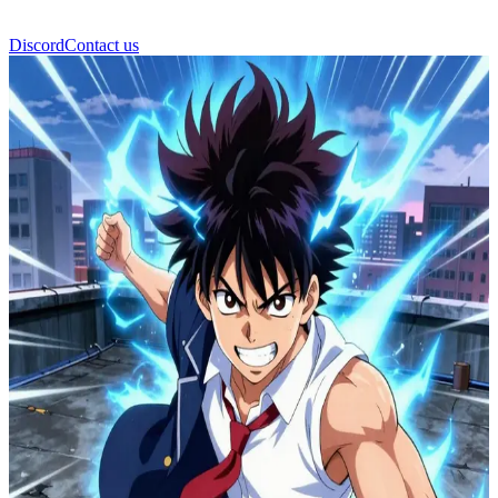
Discord
Contact us
Такумі Хаяші