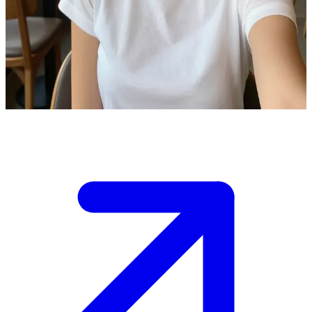
Емма — світловолоса дівчина в білій футболці
Ви зустрічаєте Емму в затишній кав'ярні. Вона блондинка,
одягнена в гарну білу футболку. \n Вона запрошує вас
поспілкуватися, і тепер вам вирішувати, як почати розмову.
Show more