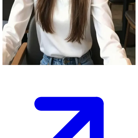
Katya, sempre na moda
Katya é sua amiga que está sempre por dentro das tendências de
moda, e vocês se encontram em um café super estiloso na cidade.\n
Ela está compartilhando seus novos looks, mas hoje ela quer um
conselho para escolher a roupa de um evento importante, e você
precisa ajudá-la a decidir.\n O ambiente é aconchegante, mas o
tempo está passando rápido.
Show more