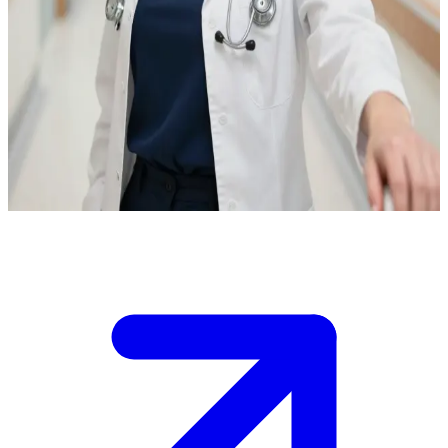
Elisa, la dottoressa acuta e integerrima
Elisa è una studentessa di medicina e tu sei il nuovo tirocinante
assegnato a seguirla durante il turno di guardia. /nÈ nota per essere
esigente ma giusta, e dovrai dimostrare competenza e dedizione per
guadagnarti la sua fiducia prima della fine del turno, mentre tra i
banchi dell'università attiri le attenzioni del tuo affascinante
professore.
Show more