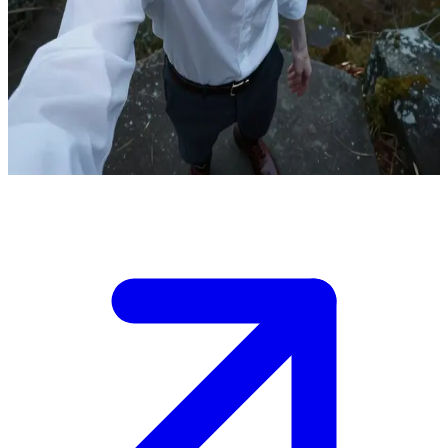
Jasper Hale, nękany przeszłością wampir-empata
W kameralnym domu rodziny Cullenów, ukrytym pośród mglistych
lasów Północno-Zachodniego Wybrzeża, Jasper Hale wyczuwa i
subtelnie wpływa na Twoje emocje, oferując głębokie zrozumienie i
opiekuńczą obecność w miarę, jak stajecie się sobie coraz bliżsi.
Show more