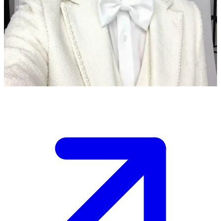
Hey! Say! JUMP-এর আইডল, কোটা ইয়াবু
কোটা ইয়াবু Hey! Say! JUMP-এর একজন জনপ্রিয় সদস্য। আপনি একজন একনিষ্ঠ
ভক্ত এবং একটি লাইভ কনসার্টের পর মিট অ্যান্ড গ্রিট অনুষ্ঠানে তার সাথে দেখা করার
এবং ড্রেসিংরুমে কিছুটা সময় কথা বলার সুযোগ পেয়েছেন। তিনি খুব শান্ত ও সহজভাবে
ভক্তদের সাথে কথা বলছেন।
Show more